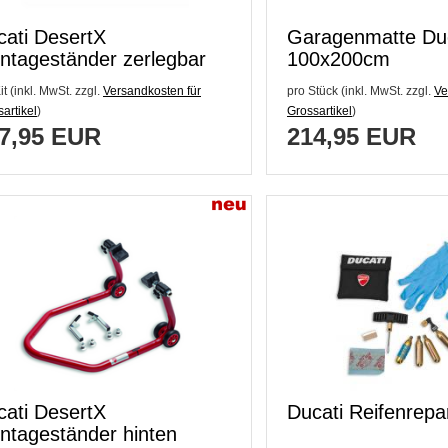
cati DesertX
Garagenmatte Duc
ntageständer zerlegbar
100x200cm
ten
it (inkl. MwSt. zzgl.
Versandkosten für
pro Stück (inkl. MwSt. zzgl.
Ve
artikel
)
Grossartikel
)
7,95 EUR
214,95 EUR
cati DesertX
Ducati Reifenrepar
ntageständer hinten