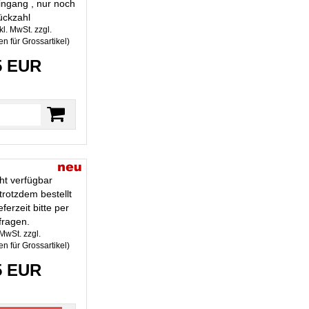
ngang , nur noch
ückzahl
kl. MwSt. zzgl.
n für Grossartikel
)
5 EUR
ht verfügbar
trotzdem bestellt
ferzeit bitte per
fragen.
 MwSt. zzgl.
n für Grossartikel
)
5 EUR