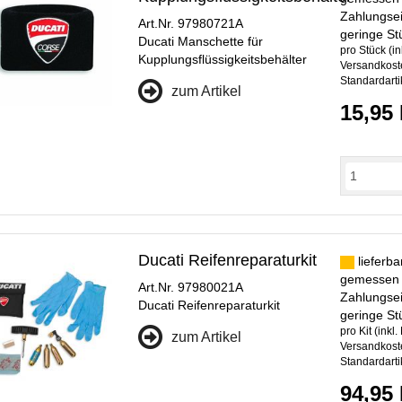
Zahlungsei
Art.Nr. 97980721A
geringe St
Ducati Manschette für
pro Stück (in
Kupplungsflüssigkeitsbehälter
Versandkoste
Standardarti
zum Artikel
15,95
Ducati Reifenreparaturkit
lieferba
gemessen
Art.Nr. 97980021A
Zahlungsei
Ducati Reifenreparaturkit
geringe St
pro Kit (inkl.
zum Artikel
Versandkoste
Standardarti
94,95