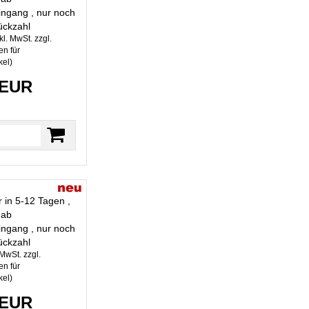
ngang , nur noch
ückzahl
kl. MwSt. zzgl.
n für
kel
)
 EUR
r in 5-12 Tagen ,
 ab
ngang , nur noch
ückzahl
 MwSt. zzgl.
n für
kel
)
 EUR