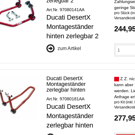
zerlegbar 2
Zahlungsei
geringe St
Art.Nr. 97080141AA
pro Stück (in
Ducati DesertX
Versandkoste
Montageständer
244,9
hinten zerlegbar 2
zum Artikel
Ducati DesertX
Z.Z. nic
Montageständer
kann aber 
zerlegbar hinten
werden. Lie
Anfrage er
Art.Nr. 97080181AA
pro Kit (inkl.
Ducati DesertX
Versandkoste
Montageständer
277,9
zerlegbar hinten