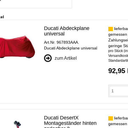
kel
Ducati Abdeckplane
lieferba
universal
gemessen
Zahlungsei
Art.Nr. 967893AAA.
geringe St
Ducati Abdeckplane universal
pro Stück (in
Versandkoste
zum Artikel
Standardarti
92,95
Ducati DesertX
lieferba
Montageständer hinten
gemessen