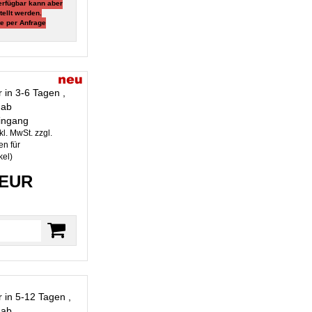
verfügbar kann aber
tellt werden.
tte per Anfrage
r in 3-6 Tagen ,
 ab
ingang
kl. MwSt. zzgl.
n für
kel
)
 EUR
r in 5-12 Tagen ,
 ab