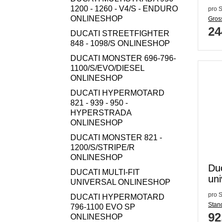
zer
1200 - 1260 - V4/S - ENDURO
pro S
ONLINESHOP
Gross
24
DUCATI STREETFIGHTER
848 - 1098/S ONLINESHOP
DUCATI MONSTER 696-796-
1100/S/EVO/DIESEL
ONLINESHOP
DUCATI HYPERMOTARD
821 - 939 - 950 -
HYPERSTRADA
ONLINESHOP
DUCATI MONSTER 821 -
1200/S/STRIPE/R
ONLINESHOP
Du
DUCATI MULTI-FIT
uni
UNIVERSAL ONLINESHOP
pro S
DUCATI HYPERMOTARD
Stand
796-1100 EVO SP
92
ONLINESHOP