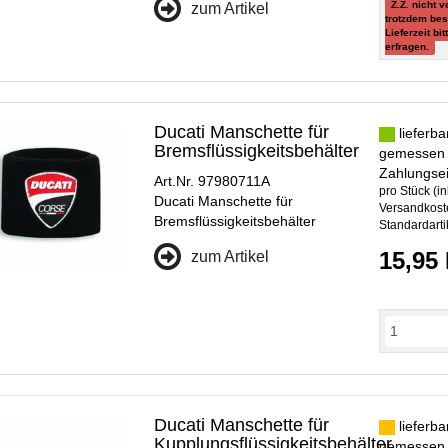
Z.Z. nicht 
zum Artikel
trotzdem bes
Lieferzeit bi
erfragen.
Ducati Manschette für
lieferba
Bremsflüssigkeitsbehälter
gemessen
Zahlungse
Art.Nr. 97980711A
pro Stück (in
Ducati Manschette für
Versandkoste
Bremsflüssigkeitsbehälter
Standardarti
15,95
zum Artikel
Ducati Manschette für
lieferba
Kupplungsflüssigkeitsbehälter
gemessen