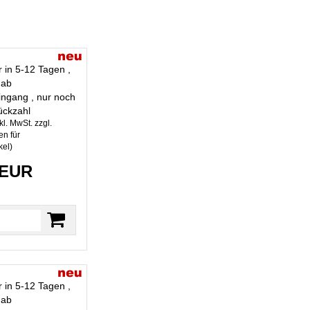
r in 5-12 Tagen ,
 ab
ngang , nur noch
ückzahl
kl. MwSt. zzgl.
n für
kel
)
 EUR
r in 5-12 Tagen ,
 ab