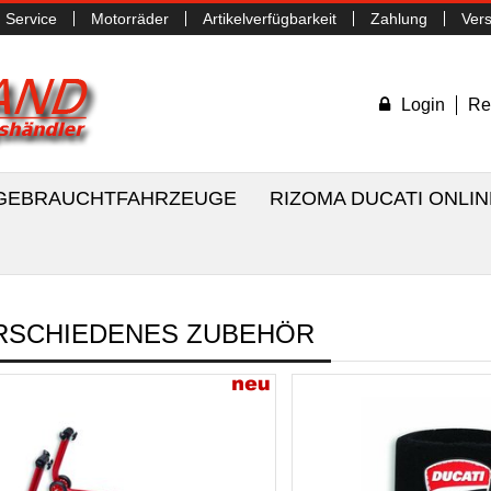
Service
Motorräder
Artikelverfügbarkeit
Zahlung
Ver
Login
Re
/ GEBRAUCHTFAHRZEUGE
RIZOMA DUCATI ONLI
RSCHIEDENES ZUBEHÖR