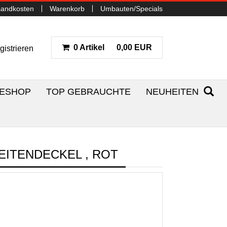
sandkosten
Warenkorb
Umbauten/Specials
0 Artikel
0,00 EUR
gistrieren
NESHOP
TOP GEBRAUCHTE
NEUHEITEN
EITENDECKEL , ROT