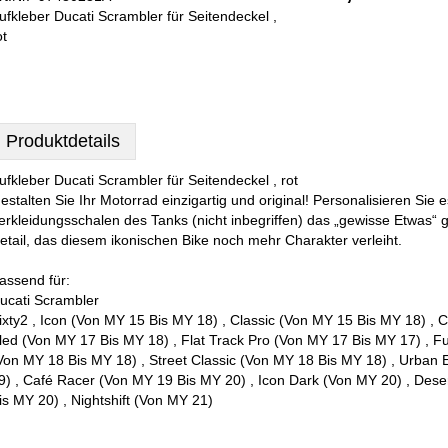
ufkleber Ducati Scrambler für Seitendeckel ,
ot
Produktdetails
ufkleber Ducati Scrambler für Seitendeckel , rot
estalten Sie Ihr Motorrad einzigartig und original! Personalisieren Sie 
erkleidungsschalen des Tanks (nicht inbegriffen) das „gewisse Etwas“ ge
etail, das diesem ikonischen Bike noch mehr Charakter verleiht.
assend für:
ucati Scrambler
ixty2 , Icon (Von MY 15 Bis MY 18) , Classic (Von MY 15 Bis MY 18) , 
led (Von MY 17 Bis MY 18) , Flat Track Pro (Von MY 17 Bis MY 17) , Fu
Von MY 18 Bis MY 18) , Street Classic (Von MY 18 Bis MY 18) , Urban
9) , Café Racer (Von MY 19 Bis MY 20) , Icon Dark (Von MY 20) , Deser
is MY 20) , Nightshift (Von MY 21)