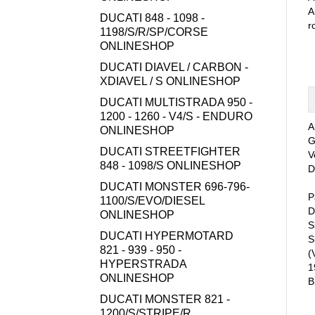
A
DUCATI 848 - 1098 -
r
1198/S/R/SP/CORSE
ONLINESHOP
DUCATI DIAVEL / CARBON -
XDIAVEL / S ONLINESHOP
DUCATI MULTISTRADA 950 -
1200 - 1260 - V4/S - ENDURO
A
ONLINESHOP
G
DUCATI STREETFIGHTER
V
848 - 1098/S ONLINESHOP
D
DUCATI MONSTER 696-796-
P
1100/S/EVO/DIESEL
D
ONLINESHOP
S
DUCATI HYPERMOTARD
S
821 - 939 - 950 -
(
HYPERSTRADA
1
ONLINESHOP
B
DUCATI MONSTER 821 -
1200/S/STRIPE/R