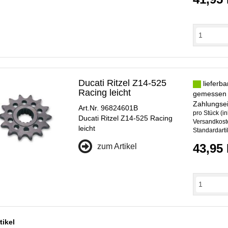
Ducati Ritzel Z14-525
lieferba
Racing leicht
gemessen
Zahlungse
Art.Nr. 96824601B
pro Stück (in
Ducati Ritzel Z14-525 Racing
Versandkoste
leicht
Standardarti
43,95
zum Artikel
tikel