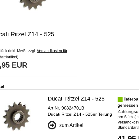
ati Ritzel Z14 - 525
tück (inkl. MwSt. zzgl.
Versandkosten für
ardartikel
)
,95 EUR
kel
Ducati Ritzel Z14 - 525
lieferba
gemessen
Art.Nr. 96824701B
Zahlungse
Ducati Ritzel Z14 - 525er Teilung
pro Stück (in
Versandkoste
zum Artikel
Standardarti
41,95