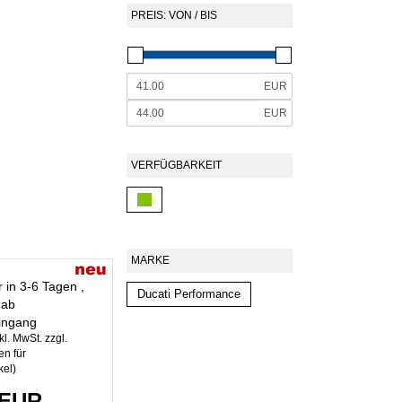
PREIS: VON / BIS
EUR
EUR
VERFÜGBARKEIT
MARKE
r in 3-6 Tagen ,
Ducati Performance
 ab
ingang
kl. MwSt. zzgl.
n für
kel
)
 EUR