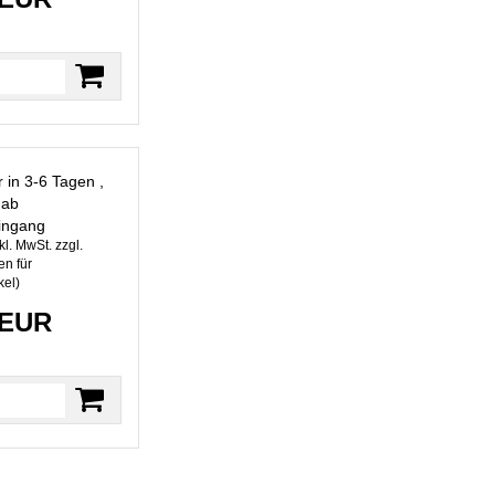
r in 3-6 Tagen ,
 ab
ingang
kl. MwSt. zzgl.
n für
kel
)
 EUR