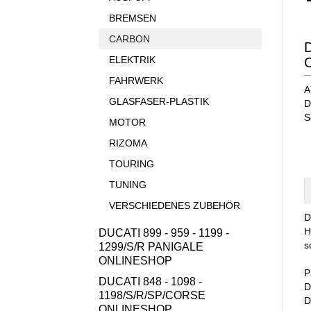
BREMSEN
CARBON
D
ELEKTRIK
C
FAHRWERK
A
GLASFASER-PLASTIK
D
S
MOTOR
RIZOMA
TOURING
TUNING
VERSCHIEDENES ZUBEHÖR
D
H
DUCATI 899 - 959 - 1199 -
s
1299/S/R PANIGALE
ONLINESHOP
P
DUCATI 848 - 1098 -
D
1198/S/R/SP/CORSE
D
ONLINESHOP