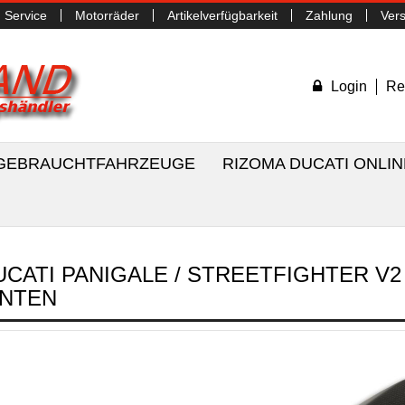
Service
Motorräder
Artikelverfügbarkeit
Zahlung
Ver
Login
Re
/ GEBRAUCHTFAHRZEUGE
RIZOMA DUCATI ONLI
UCATI PANIGALE / STREETFIGHTER 
INTEN