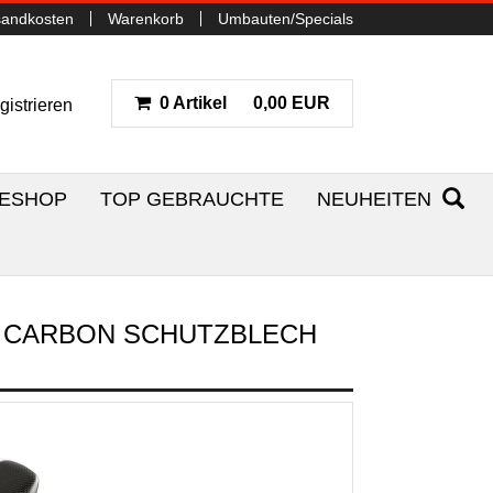
sandkosten
Warenkorb
Umbauten/Specials
0 Artikel
0,00 EUR
gistrieren
NESHOP
TOP GEBRAUCHTE
NEUHEITEN
V2 CARBON SCHUTZBLECH