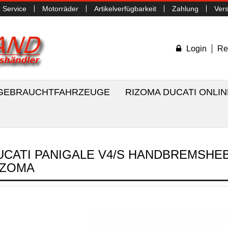
Service
Motorräder
Artikelverfügbarkeit
Zahlung
Ver
Login
Re
/ GEBRAUCHTFAHRZEUGE
RIZOMA DUCATI ONLI
UCATI PANIGALE V4/S HANDBREMSHE
IZOMA