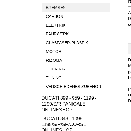
BREMSEN
A
CARBON
D
s
ELEKTRIK
FAHRWERK
GLASFASER-PLASTIK
MOTOR
D
RIZOMA
M
TOURING
g
h
TUNING
VERSCHIEDENES ZUBEHÖR
P
D
DUCATI 899 - 959 - 1199 -
D
1299/S/R PANIGALE
ONLINESHOP
DUCATI 848 - 1098 -
1198/S/R/SP/CORSE
ONLINESHOP