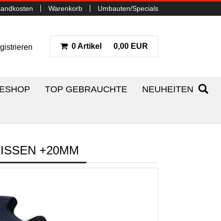
sandkosten
Warenkorb
Umbauten/Specials
0 Artikel
0,00 EUR
gistrieren
NESHOP
TOP GEBRAUCHTE
NEUHEITEN
KISSEN +20MM