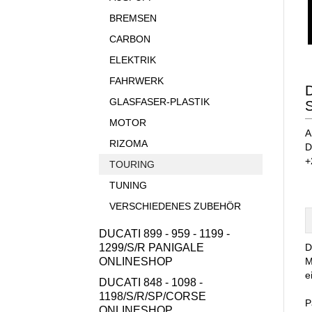
BREMSEN
CARBON
ELEKTRIK
FAHRWERK
D
GLASFASER-PLASTIK
MOTOR
A
RIZOMA
D
+
TOURING
TUNING
VERSCHIEDENES ZUBEHÖR
DUCATI 899 - 959 - 1199 -
1299/S/R PANIGALE
D
ONLINESHOP
M
e
DUCATI 848 - 1098 -
1198/S/R/SP/CORSE
P
ONLINESHOP