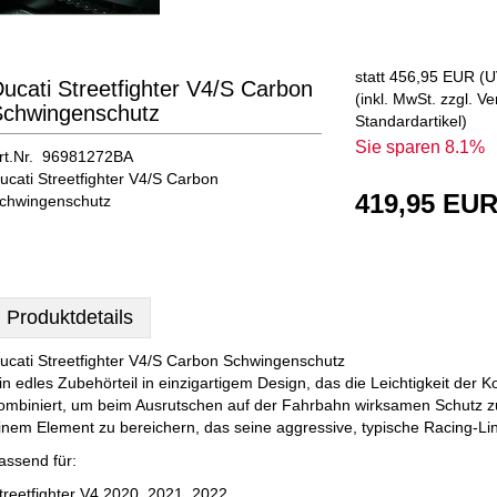
statt
456,95 EUR
(
U
ucati Streetfighter V4/S Carbon
(inkl. MwSt. zzgl.
Ve
Schwingenschutz
Standardartikel
)
Sie sparen 8.1%
rt.Nr. 96981272BA
ucati Streetfighter V4/S Carbon
419,95 EU
chwingenschutz
Produktdetails
ucati Streetfighter V4/S Carbon Schwingenschutz
in edles Zubehörteil in einzigartigem Design, das die Leichtigkeit der K
ombiniert, um beim Ausrutschen auf der Fahrbahn wirksamen Schutz z
inem Element zu bereichern, das seine aggressive, typische Racing-Lin
assend für:
treetfighter V4 2020, 2021, 2022