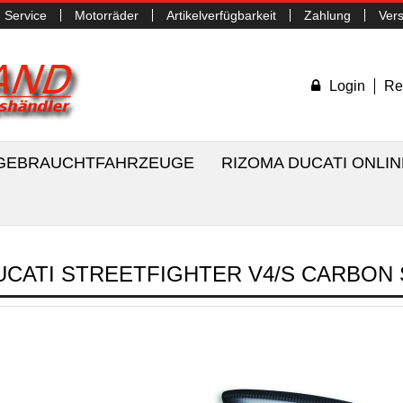
Service
Motorräder
Artikelverfügbarkeit
Zahlung
Ver
Login
Re
/ GEBRAUCHTFAHRZEUGE
RIZOMA DUCATI ONLI
UCATI STREETFIGHTER V4/S CARBO