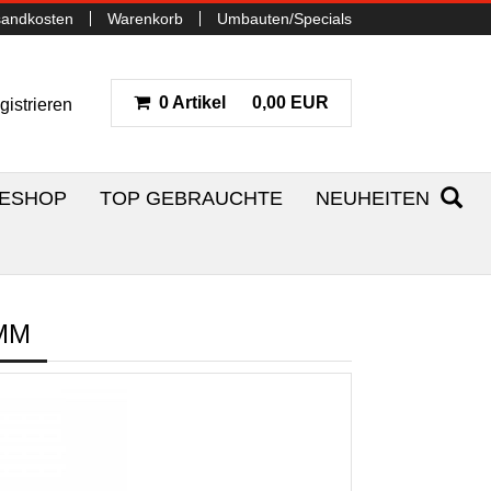
sandkosten
Warenkorb
Umbauten/Specials
0 Artikel
0,00 EUR
gistrieren
NESHOP
TOP GEBRAUCHTE
NEUHEITEN
0MM