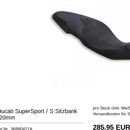
pro Stück (inkl. MwSt
ucati SuperSport / S Sitzbank
Versandkosten für S
-20mm
285,95 EU
rt.Nr. 96880421A