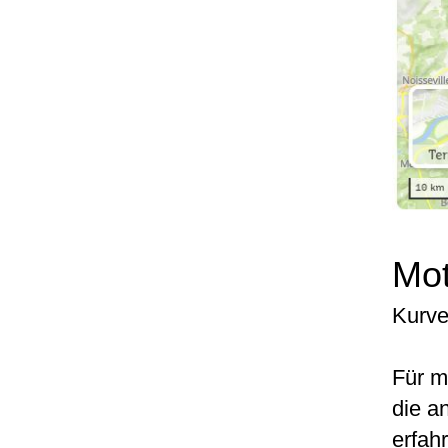
Mot
Kurve
Für m
die a
erfah