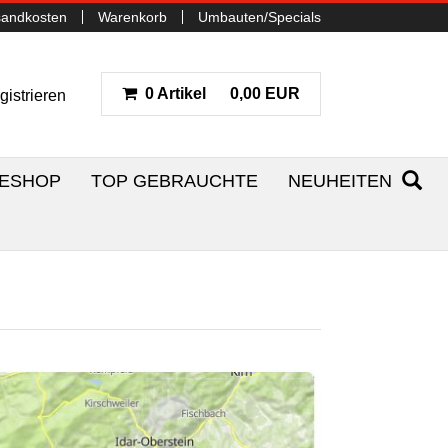
sandkosten
Warenkorb
Umbauten/Specials
0 Artikel
0,00 EUR
gistrieren
NESHOP
TOP GEBRAUCHTE
NEUHEITEN