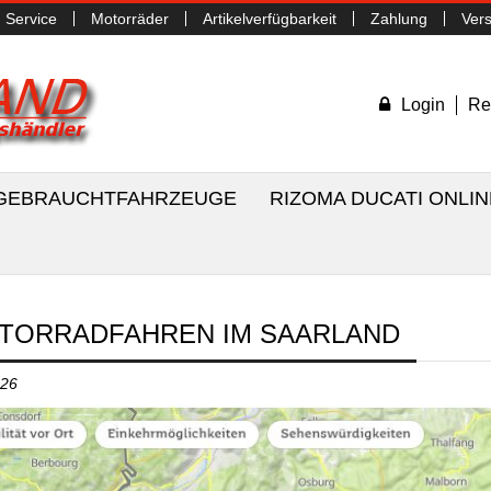
Service
Motorräder
Artikelverfügbarkeit
Zahlung
Ver
Login
Re
/ GEBRAUCHTFAHRZEUGE
RIZOMA DUCATI ONLI
TORRADFAHREN IM SAARLAND
026