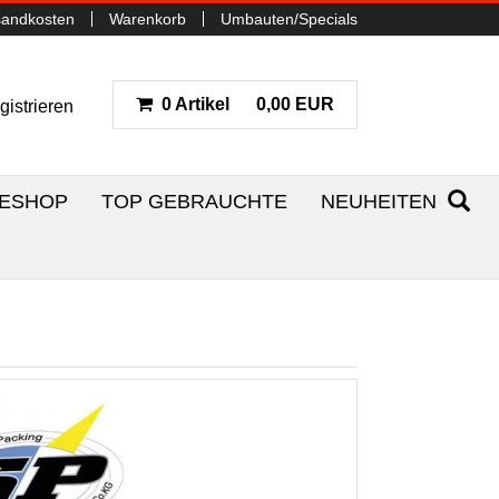
sandkosten
Warenkorb
Umbauten/Specials
0 Artikel
0,00 EUR
gistrieren
NESHOP
TOP GEBRAUCHTE
NEUHEITEN