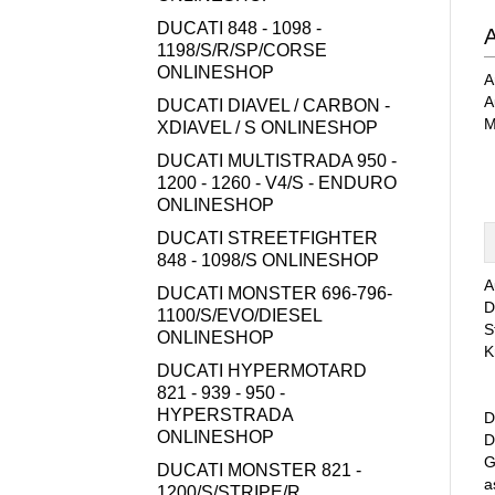
DUCATI 848 - 1098 -
A
1198/S/R/SP/CORSE
ONLINESHOP
A
A
DUCATI DIAVEL / CARBON -
M
XDIAVEL / S ONLINESHOP
DUCATI MULTISTRADA 950 -
1200 - 1260 - V4/S - ENDURO
ONLINESHOP
DUCATI STREETFIGHTER
848 - 1098/S ONLINESHOP
A
DUCATI MONSTER 696-796-
D
1100/S/EVO/DIESEL
S
ONLINESHOP
K
DUCATI HYPERMOTARD
821 - 939 - 950 -
HYPERSTRADA
D
ONLINESHOP
D
G
DUCATI MONSTER 821 -
a
1200/S/STRIPE/R