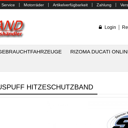
Service
Motorräder
Artikelverfügbarkeit
Zahlung
Ver
Login
Re
/ GEBRAUCHTFAHRZEUGE
RIZOMA DUCATI ONLI
USPUFF HITZESCHUTZBAND