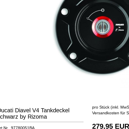
pro Stück (inkl. MwSt
ucati Diavel V4 Tankdeckel
Versandkosten für S
schwarz by Rizoma
279,95 EU
rt.Nr. 97780051BA.