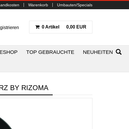
sandkosten
Warenkorb
Umbauten/Specials
0 Artikel
0,00 EUR
gistrieren
NESHOP
TOP GEBRAUCHTE
NEUHEITEN
RZ BY RIZOMA