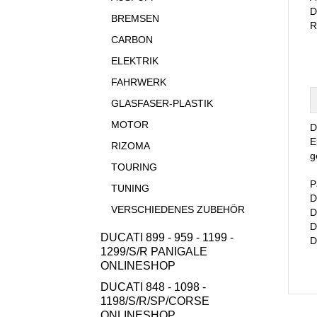
D
BREMSEN
R
CARBON
ELEKTRIK
FAHRWERK
GLASFASER-PLASTIK
MOTOR
D
E
RIZOMA
g
TOURING
P
TUNING
D
VERSCHIEDENES ZUBEHÖR
D
D
DUCATI 899 - 959 - 1199 -
D
1299/S/R PANIGALE
ONLINESHOP
DUCATI 848 - 1098 -
1198/S/R/SP/CORSE
ONLINESHOP