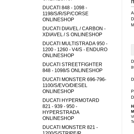
DUCATI 848 - 1098 -
A
1198/S/R/SP/CORSE
D
ONLINESHOP
M
DUCATI DIAVEL / CARBON -
XDIAVEL / S ONLINESHOP
DUCATI MULTISTRADA 950 -
1200 - 1260 - V4/S - ENDURO
ONLINESHOP
D
DUCATI STREETFIGHTER
I
848 - 1098/S ONLINESHOP
DUCATI MONSTER 696-796-
D
1100/S/EVO/DIESEL
ONLINESHOP
P
D
DUCATI HYPERMOTARD
821 - 939 - 950 -
H
M
HYPERSTRADA
V
ONLINESHOP
T
DUCATI MONSTER 821 -
1200/S/STRIPE/R