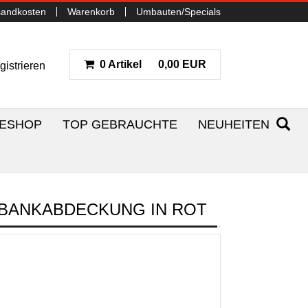
sandkosten
Warenkorb
Umbauten/Specials
0 Artikel
0,00 EUR
gistrieren
NESHOP
TOP GEBRAUCHTE
NEUHEITEN
ZBANKABDECKUNG IN ROT