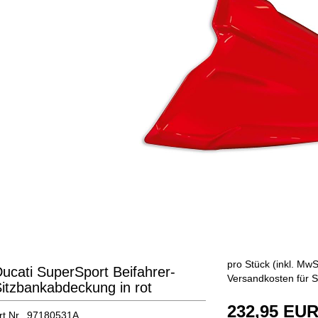
pro Stück (inkl. MwSt
ucati SuperSport Beifahrer-
Versandkosten für S
itzbankabdeckung in rot
232,95 EU
rt.Nr. 97180531A