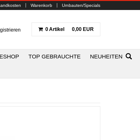
sandkosten
Warenkorb
Umbauten/Specials
0 Artikel
0,00 EUR
gistrieren
NESHOP
TOP GEBRAUCHTE
NEUHEITEN