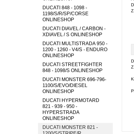
D
DUCATI 848 - 1098 -
Z
1198/S/R/SP/CORSE
ONLINESHOP
DUCATI DIAVEL / CARBON -
XDIAVEL / S ONLINESHOP
DUCATI MULTISTRADA 950 -
1200 - 1260 - V4/S - ENDURO
ONLINESHOP
D
DUCATI STREETFIGHTER
Z
848 - 1098/S ONLINESHOP
K
DUCATI MONSTER 696-796-
1100/S/EVO/DIESEL
P
ONLINESHOP
DUCATI HYPERMOTARD
821 - 939 - 950 -
HYPERSTRADA
ONLINESHOP
DUCATI MONSTER 821 -
1200/S/STRIPE/R