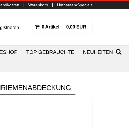
sandkosten
Warenkorb
Umbauten/Specials
0 Artikel
0,00 EUR
gistrieren
NESHOP
TOP GEBRAUCHTE
NEUHEITEN
HNRIEMENABDECKUNG