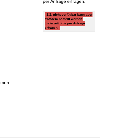
per Anfrage erfragen.
Z.Z. nicht verfügbar kann aber
trotzdem bestellt werden.
Lieferzeit bitte per Anfrage
erfragen.
emen.